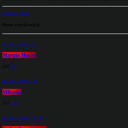
Operator video
Poate vrei să vezi și
person_outline
25
Margin Horea
168
25
person_outline
131
Mihaela
105
131
person_outline
2
1232