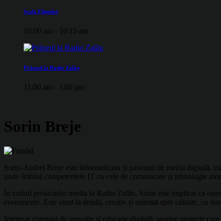
Scala Filmelor
10:00 am - 10:15 am
Prânzul la Radio Zalău
11:00 am - 1:00 pm
Sorin Breje
Sorin-Andrei Breje este informatician și pasionat de media digitală, 
unde îmbină competențele IT cu cele de comunicare și tehnologie mo
În cadrul proiectelor media la Radio Zalău, Sorin este implicat ca opera
evenimente. Este atent la detalii, creativ și orientat spre calitate, cu d
Interesat constant de inovație și educație digitală, susține proiecte c