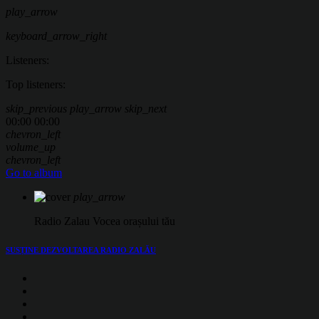
play_arrow
keyboard_arrow_right
Listeners:
Top listeners:
skip_previous
play_arrow
skip_next
00:00
00:00
chevron_left
volume_up
chevron_left
Go to album
play_arrow
Radio Zalau
Vocea orașului tău
SUSȚINE
DEZVOLTAREA RADIO ZALĂU