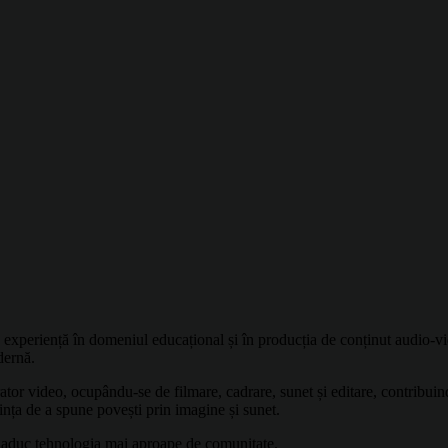
cu experiență în domeniul educațional și în producția de conținut audio
dernă.
tor video, ocupându-se de filmare, cadrare, sunet și editare, contribuind 
orința de a spune povești prin imagine și sunet.
are aduc tehnologia mai aproape de comunitate.