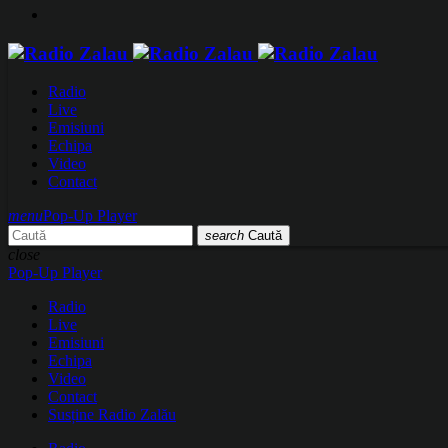
Radio
Live
Emisiuni
Echipa
Video
Contact
menu
Pop-Up Player
search
Caută
close
Pop-Up Player
Radio
Live
Emisiuni
Echipa
Video
Contact
Susține Radio Zalău