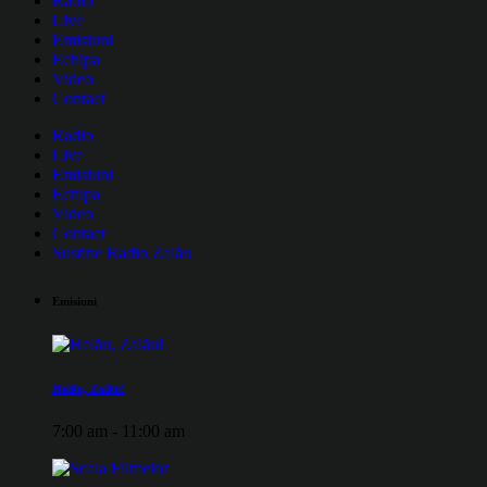
Radio
Live
Emisiuni
Echipa
Video
Contact
Radio
Live
Emisiuni
Echipa
Video
Contact
Susține Radio Zalău
Emisiuni
Helău, Zalău!
7:00 am - 11:00 am