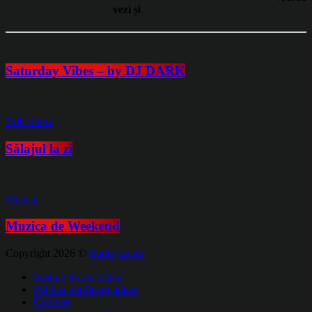
vezi și
Saturday Vibes – by DJ DARK
Talk Show
Sălajul la zi
Muzica
Muzica de Weekend
Copyright 2026 ©
Radio Zalău
Susține Radio Zalău
Politica confidențialitate
Cookies