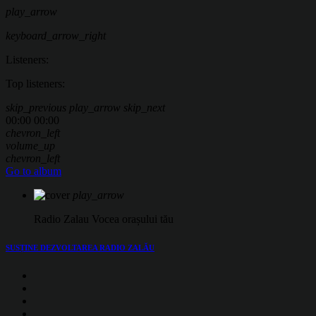
play_arrow
keyboard_arrow_right
Listeners:
Top listeners:
skip_previous
play_arrow
skip_next
00:00
00:00
chevron_left
volume_up
chevron_left
Go to album
play_arrow
Radio Zalau
Vocea orașului tău
SUSȚINE
DEZVOLTAREA RADIO ZALĂU