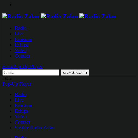
Radio
Live
Emisiuni
Echipa
Video
Contact
menu
Pop-Up Player
search
Caută
close
Pop-Up Player
Radio
Live
Emisiuni
Echipa
Video
Contact
Susține Radio Zalău