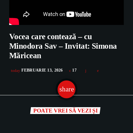
Vocea care contează – cu
Minodora Sav – Invitat: Simona
Măricean
FEBRUARIE 13, 2026
17
today
share
email
POATE VREI SĂ VEZI ȘI