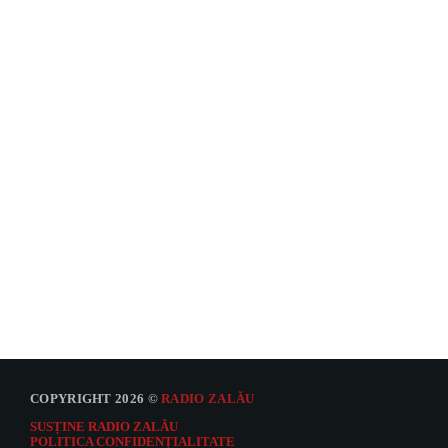
TALK SHOW
Raftul cu povești
9:00 PM - 9:05 PM
COPYRIGHT 2026 ©
RADIO ZALĂU
SUSȚINE RADIO ZALĂU
POLITICA CONFIDENȚIALITATE